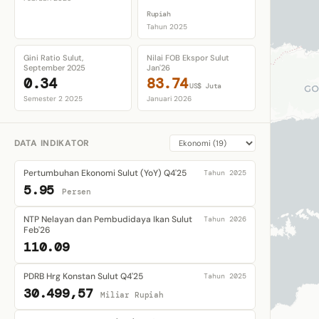
Rupiah
Tahun 2025
Gini Ratio Sulut,
Nilai FOB Ekspor Sulut
September 2025
Jan'26
0.34
83.74
US$ Juta
Semester 2 2025
Januari 2026
DATA INDIKATOR
Pertumbuhan Ekonomi Sulut (YoY) Q4'25
Tahun 2025
5.95
Persen
NTP Nelayan dan Pembudidaya Ikan Sulut
Tahun 2026
Feb'26
110.09
PDRB Hrg Konstan Sulut Q4'25
Tahun 2025
30.499,57
Miliar Rupiah