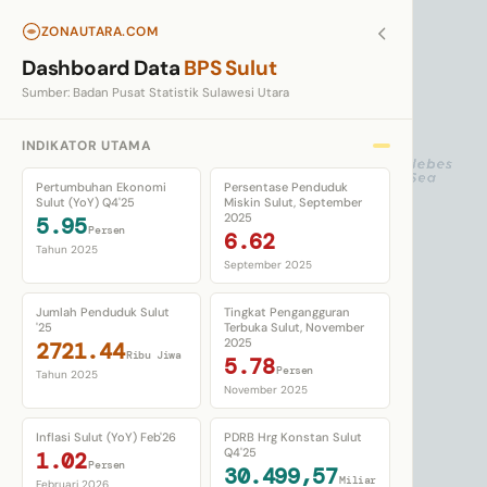
Data 
ZONAUTARA.COM
Klik wila
Dashboard Data
BPS Sulut
Sumber: Badan Pusat Statistik Sulawesi Utara
INDIKATOR UTAMA
Pertumbuhan Ekonomi
Persentase Penduduk
Sulut (YoY) Q4'25
Miskin Sulut, September
2025
5.95
Persen
6.62
Tahun 2025
September 2025
Jumlah Penduduk Sulut
Tingkat Pengangguran
'25
Terbuka Sulut, November
2025
2721.44
Ribu Jiwa
5.78
Persen
Tahun 2025
November 2025
Inflasi Sulut (YoY) Feb'26
PDRB Hrg Konstan Sulut
Q4'25
1.02
Persen
30.499,57
Miliar
Februari 2026