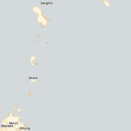
Sangihe
Sitaro
Minut
Manado
Bitung