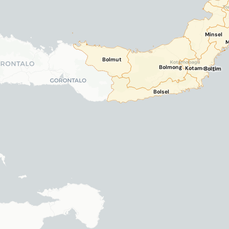
Minsel
M
Bolmut
Bolmong
Kotamobagu
Boltim
Bolsel