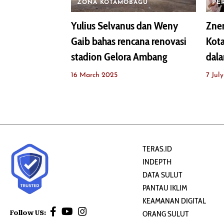
ZONA KOTAMOBAGU
PE
Yulius Selvanus dan Weny
Zner
Gaib bahas rencana renovasi
Kot
stadion Gelora Ambang
dal
16 March 2025
7 Jul
TERAS.ID
INDEPTH
DATA SULUT
PANTAU IKLIM
KEAMANAN DIGITAL
Follow US:
ORANG SULUT