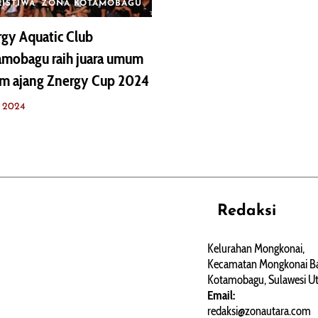
RISTIWA
ZONA KOTAMOBAGU
gy Aquatic Club
amobagu raih juara umum
am ajang Znergy Cup 2024
y 2024
Redaksi
REHAT
PERJALANAN
ARTIKEL
Kelurahan Mongkonai,
Kecamatan Mongkonai Ba
PERSONA
Kotamobagu, Sulawesi Ut
Email:
redaksi@zonautara.com