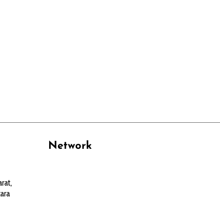
Network
PANTAU24.COM
rat,
TENTANGPUAN.COM
ara
TERASMANADO.COM
KELASBELAJAR.ORG