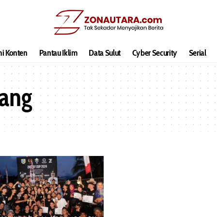
hi Konten
Pantau Iklim
Data Sulut
Cyber Security
Serial
ang