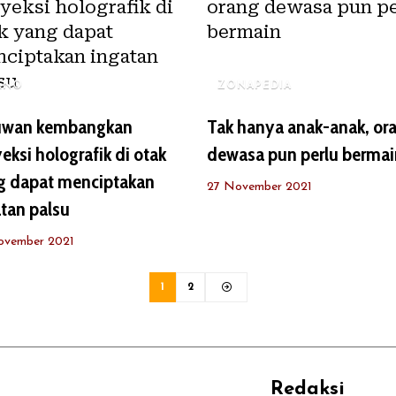
KNO
ZONAPEDIA
uwan kembangkan
Tak hanya anak-anak, or
eksi holografik di otak
dewasa pun perlu bermai
g dapat menciptakan
27 November 2021
tan palsu
ovember 2021
1
2
Redaksi
REHAT