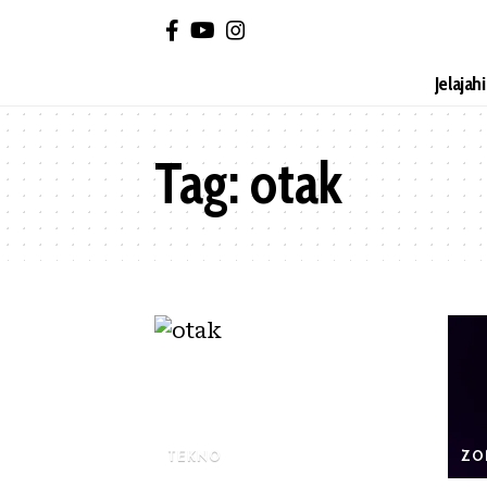
Jelajah
Tag:
otak
TEKNO
ZO