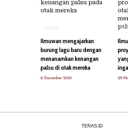
TEKNO
TE
Ilmuwan mengajarkan
Ilm
burung lagu baru dengan
proy
menanamkan kenangan
yan
palsu di otak mereka
inga
6 December 2021
29 N
TERAS.ID