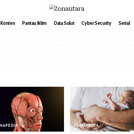
i Konten
Pantau Iklim
Data Sulut
Cyber Security
Serial
NAPEDIA
ZONAPEDIA