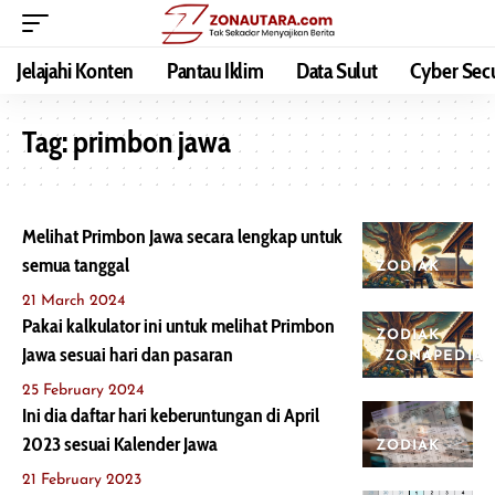
Jelajahi Konten
Pantau Iklim
Data Sulut
Cyber Secu
Tag:
primbon jawa
Melihat Primbon Jawa secara lengkap untuk
semua tanggal
ZODIAK
21 March 2024
Pakai kalkulator ini untuk melihat Primbon
ZODIAK
Jawa sesuai hari dan pasaran
ZONAPEDIA
25 February 2024
Ini dia daftar hari keberuntungan di April
2023 sesuai Kalender Jawa
ZODIAK
21 February 2023