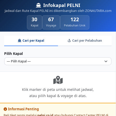
Infokapal PELNI
Jadwal dan Rute Kapal PELNI ini dikembangkan oleh ZONAUTARA.com
30
67
122
Kapal
Voyage
Pelabuhan Unik
Cari per Kapal
Cari per Pelabuhan
Pilih Kapal
Klik marker di peta untuk melihat jadwal,
atau pilih kapal & voyage di atas.
Informasi Penting
Beli tiket resmi melalui
pelni.co.id
atau hubungi Contact Center PELNI di