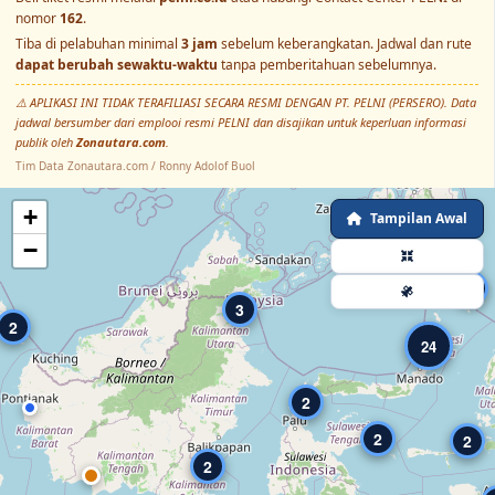
nomor
162
.
Tiba di pelabuhan minimal
3 jam
sebelum keberangkatan. Jadwal dan rute
dapat berubah sewaktu-waktu
tanpa pemberitahuan sebelumnya.
⚠️ APLIKASI INI TIDAK TERAFILIASI SECARA RESMI DENGAN PT. PELNI (PERSERO). Data
jadwal bersumber dari emplooi resmi PELNI dan disajikan untuk keperluan informasi
publik oleh
Zonautara.com
.
Tim Data Zonautara.com / Ronny Adolof Buol
+
Tampilan Awal
−
4
3
2
24
2
2
2
2