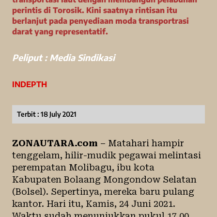
perintis di Torosik. Kini saatnya rintisan itu
berlanjut pada penyediaan moda transportrasi
darat yang representatif.
Peliput :
Media Sindikasi
INDEPTH
Terbit :
18 July 2021
ZONAUTARA.com
– Matahari hampir
tenggelam, hilir-mudik pegawai melintasi
perempatan Molibagu, ibu kota
Kabupaten
Bolaang Mongondow Selatan
(Bolsel)
. Sepertinya, mereka baru pulang
kantor. Hari itu, Kamis, 24 Juni 2021.
Waktu sudah menunjukkan pukul 17.00