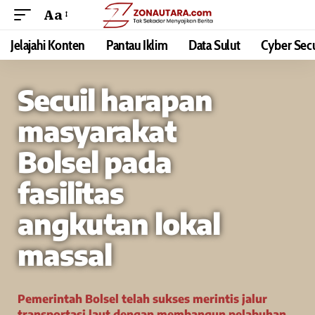
Aa
Jelajahi Konten
Pantau Iklim
Data Sulut
Cyber Secu
Secuil harapan
masyarakat
Bolsel pada
fasilitas
angkutan lokal
massal
Pemerintah Bolsel telah sukses merintis jalur
transportasi laut dengan membangun pelabuhan