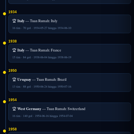
1934
Italy
🏆
— Tuan Rumah: Italy
16 tim · 70 gol · 1934-05-27 hingga 1934-06-10
1938
Italy
🏆
— Tuan Rumah: France
15 tim · 84 gol · 1938-06-04 hingga 1938-06-19
1950
Uruguay
🏆
— Tuan Rumah: Brazil
13 tim · 88 gol · 1950-06-24 hingga 1950-07-16
1954
West Germany
🏆
— Tuan Rumah: Switzerland
16 tim · 140 gol · 1954-06-16 hingga 1954-07-04
1958