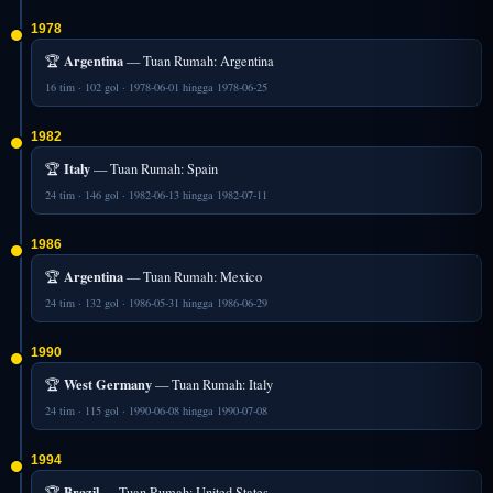
1978
Argentina
🏆
— Tuan Rumah: Argentina
16 tim · 102 gol · 1978-06-01 hingga 1978-06-25
1982
Italy
🏆
— Tuan Rumah: Spain
24 tim · 146 gol · 1982-06-13 hingga 1982-07-11
1986
Argentina
🏆
— Tuan Rumah: Mexico
24 tim · 132 gol · 1986-05-31 hingga 1986-06-29
1990
West Germany
🏆
— Tuan Rumah: Italy
24 tim · 115 gol · 1990-06-08 hingga 1990-07-08
1994
Brazil
🏆
— Tuan Rumah: United States