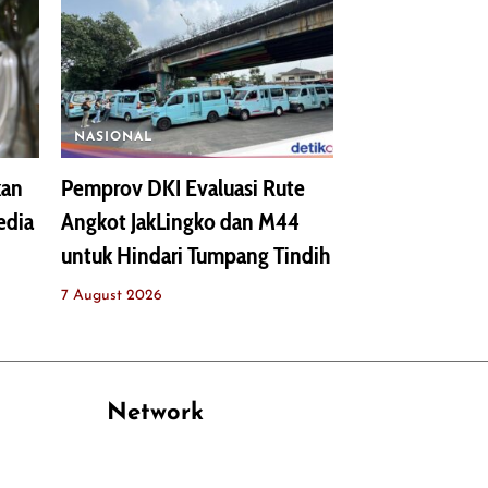
NASIONAL
kan
Pemprov DKI Evaluasi Rute
edia
Angkot JakLingko dan M44
untuk Hindari Tumpang Tindih
7 August 2026
Network
PANTAU24.COM