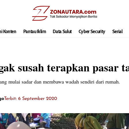
hi Konten
Pantau Iklim
Data Sulut
Cyber Security
Serial
gak susah terapkan pasar t
 yang mulai sadar dan membawa wadah sendiri dari rumah.
go
Terbit: 6 September 2020