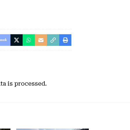
book
a is processed.