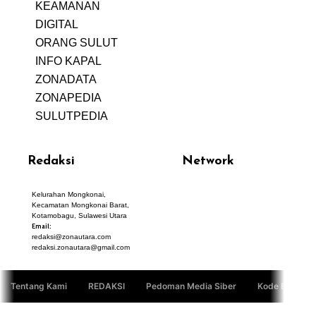
KEAMANAN
DIGITAL
ORANG SULUT
INFO KAPAL
ZONADATA
ZONAPEDIA
SULUTPEDIA
Redaksi
Network
Kelurahan Mongkonai,
PANTAU24.COM
Kecamatan Mongkonai Barat,
TENTANGPUAN.COM
Kotamobagu, Sulawesi Utara
TERASMANADO.COM
Email:
KELASBELAJAR.ORG
redaksi@zonautara.com
redaksi.zonautara@gmail.com
Tentang Kami
REDAKSI
Pedoman Media Siber
Kode Etik Jurn