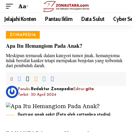
Aa
Jelajahi Konten
Pantau Iklim
Data Sulut
Cyber Se
ZONAPEDIA
Apa Itu Hemangiom Pada Anak?
Meskipun termasuk dalam kategori tumor jinak, hemangioma
tidak bersifat kanker tetapi merupakan benjolan yang terbentuk
dari pembuluh darah.
Penulis:
Redaktur Zonapedia
Editor:
gita
Terbit: 30 April 2024
Ilustrasi anak sakit (Foto oleh cottonbro studio)