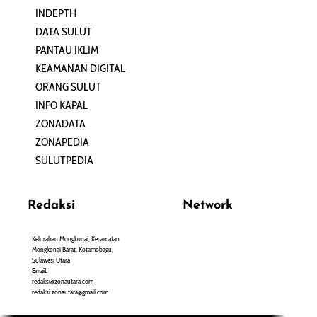
INDEPTH
PERJALANAN
DATA SULUT
ARTIKEL
PANTAU IKLIM
PERSONA
KEAMANAN DIGITAL
ORANG SULUT
INFO KAPAL
ZONADATA
ZONAPEDIA
SULUTPEDIA
Redaksi
Network
Kelurahan Mongkonai, Kecamatan
PANTAU24.COM
Mongkonai Barat, Kotamobagu,
TENTANGPUAN.COM
Sulawesi Utara
TERASMANADO.COM
Email:
KELASBELAJAR.ORG
redaksi@zonautara.com
redaksi.zonautara@gmail.com