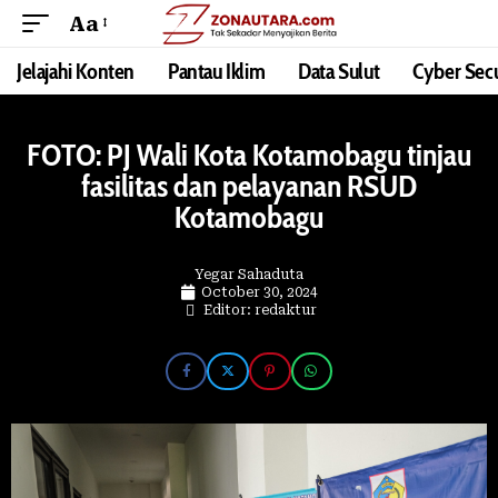
Aa
Jelajahi Konten
Pantau Iklim
Data Sulut
Cyber Secu
FOTO: PJ Wali Kota Kotamobagu tinjau
fasilitas dan pelayanan RSUD
Kotamobagu
Yegar Sahaduta
October 30, 2024
Editor: redaktur