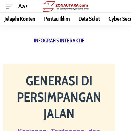
Aa
Jelajahi Konten
Pantau Iklim
Data Sulut
Cyber Secu
INFOGRAFIS INTERAKTIF
GENERASI DI
PERSIMPANGAN
JALAN