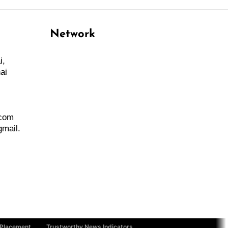
Network
i,
PANTAU24.COM
ai
TENTANGPUAN.COM
TERASMANADO.COM
KELASBELAJAR.ORG
.com
mail.
 Placement
Trustworthy News Indicators