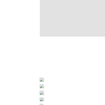
Dalam sambutannya, Guber
integritas sebagai pelayan 
mendengar dan bekerja unt
Wakil Gubernur Victor Mai
penggerak pembangunan di
berkontribusi membangun 