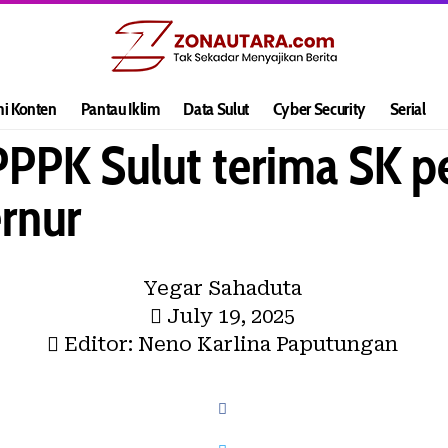
hi Konten
Pantau Iklim
Data Sulut
Cyber Security
Serial
PK Sulut terima SK p
rnur
Yegar Sahaduta
July 19, 2025
Editor: Neno Karlina Paputungan