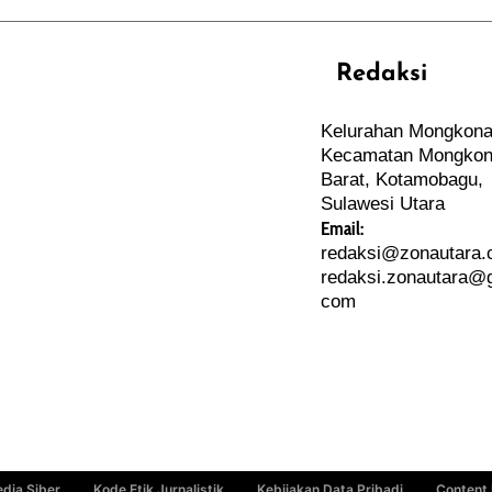
Redaksi
REHAT
PERJALANAN
Kelurahan Mongkona
ARTIKEL
Kecamatan Mongkon
PERSONA
Barat, Kotamobagu,
Sulawesi Utara
Email:
redaksi@zonautara
redaksi.zonautara@g
com
dia Siber
Kode Etik Jurnalistik
Kebijakan Data Pribadi
Content