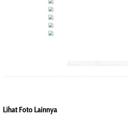
TAGGED:
PPPK SULUT
VICTOR MAI
Share This Article
Lihat Foto Lainnya