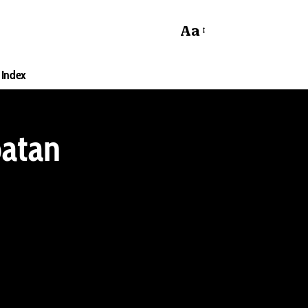
Aa
Index
patan