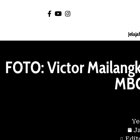
Jelaja
FOTO: Victor Mailang
MBG
Ye
Ja
Edit