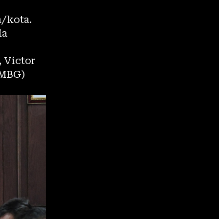
n/kota.
ia
 Victor
(MBG)