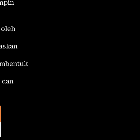
impin
)
 oleh
gaskan
membentuk
 dan