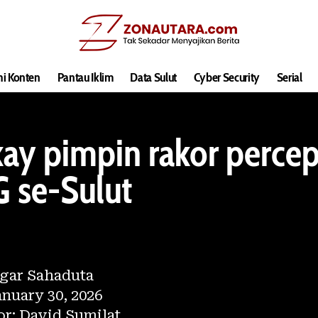
hi Konten
Pantau Iklim
Data Sulut
Cyber Security
Serial
kay pimpin rakor perce
 se-Sulut
gar Sahaduta
nuary 30, 2026
or: David Sumilat