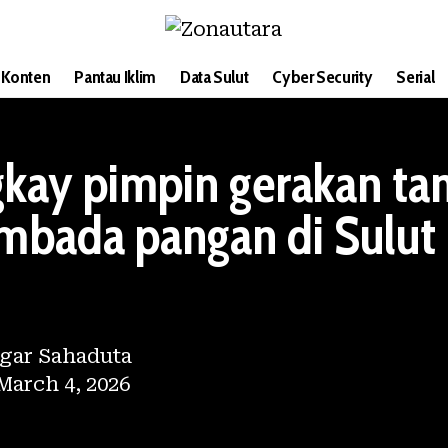
i Konten
Pantau Iklim
Data Sulut
Cyber Security
Serial
gkay pimpin gerakan t
mbada pangan di Sulut
gar Sahaduta
March 4, 2026