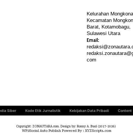
PERJALANAN
Kelurahan Mongkona
ARTIKEL
Kecamatan Mongkon
PERSONA
Barat, Kotamobagu,
Sulawesi Utara
Email:
redaksi@zonautara
redaksi.zonautara@g
com
dia Siber
Kode Etik Jurnalistik
Kebijakan Data Pribadi
Content
Copyright: ZONAUTARA.com. Design by: Ronny A. Buol (2017-2026)
WP2Social Auto Publish
Powered By :
XYZScripts.com