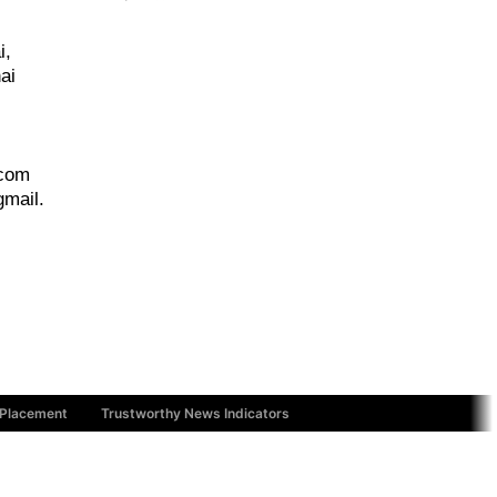
i,
PANTAU24.COM
ai
TENTANGPUAN.COM
TERASMANADO.COM
KELASBELAJAR.ORG
.com
mail.
 Placement
Trustworthy News Indicators