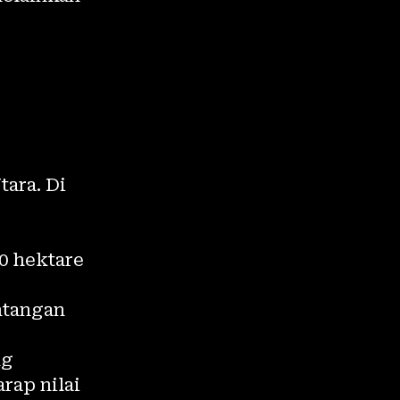
ara. Di
0 hektare
ntangan
ng
rap nilai