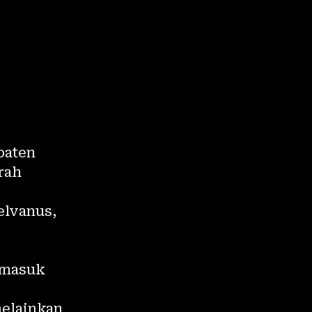
paten
rah
elvanus,
ermasuk
elainkan