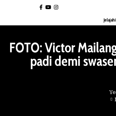
Jelajah
FOTO: Victor Mailan
padi demi swase
Ye