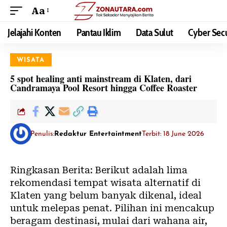
Aa
Jelajahi Konten
Pantau Iklim
Data Sulut
Cyber Secu
WISATA
5 spot healing anti mainstream di Klaten, dari
Candramaya Pool Resort hingga Coffee Roaster
Penulis:
Redaktur Entertaintment
Terbit: 18 June 2026
Ringkasan Berita: Berikut adalah lima
rekomendasi tempat wisata alternatif di
Klaten yang belum banyak dikenal, ideal
untuk melepas penat. Pilihan ini mencakup
beragam destinasi, mulai dari wahana air,