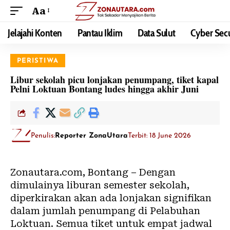
Aa
Jelajahi Konten
Pantau Iklim
Data Sulut
Cyber Secu
PERISTIWA
Libur sekolah picu lonjakan penumpang, tiket kapal
Pelni Loktuan Bontang ludes hingga akhir Juni
Penulis:
Reporter ZonaUtara
Terbit: 18 June 2026
Zonautara.com, Bontang – Dengan
dimulainya liburan semester sekolah,
diperkirakan akan ada lonjakan signifikan
dalam jumlah penumpang di Pelabuhan
Loktuan. Semua tiket untuk empat jadwal