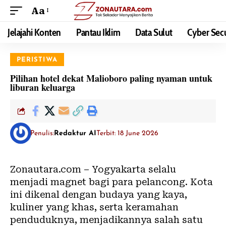
Aa
Jelajahi Konten
Pantau Iklim
Data Sulut
Cyber Secu
PERISTIWA
Pilihan hotel dekat Malioboro paling nyaman untuk
liburan keluarga
Penulis:
Redaktur AI
Terbit: 18 June 2026
Zonautara.com – Yogyakarta selalu
menjadi magnet bagi para pelancong. Kota
ini dikenal dengan budaya yang kaya,
kuliner yang khas, serta keramahan
penduduknya, menjadikannya salah satu