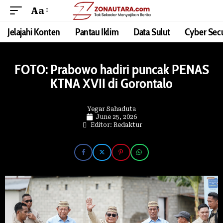
Aa
Jelajahi Konten
Pantau Iklim
Data Sulut
Cyber Secu
FOTO: Prabowo hadiri puncak PENAS
KTNA XVII di Gorontalo
Yegar Sahaduta
June 25, 2026
Editor: Redaktur