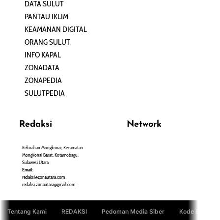
DATA SULUT
ARTIKEL
PANTAU IKLIM
PERSONA
KEAMANAN DIGITAL
ORANG SULUT
INFO KAPAL
ZONADATA
ZONAPEDIA
SULUTPEDIA
Redaksi
Network
Kelurahan Mongkonai, Kecamatan
PANTAU24.COM
Mongkonai Barat, Kotamobagu,
TENTANGPUAN.COM
Sulawesi Utara
TERASMANADO.COM
Email:
KELASBELAJAR.ORG
redaksi@zonautara.com
redaksi.zonautara@gmail.com
Tentang Kami
REDAKSI
Pedoman Media Siber
Kode Etik Jurn