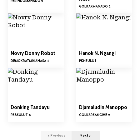
PERINDO
MANADO 2
GOLKAR
MANADO 2
Novry Donny Robot
Hanok N. Ngangi
DEMOKRAT
MINAHASA 4
PKN
SULUT
Donking Tandayu
Djamaludin Manoppo
PBB
SULUT 6
GOLKAR
SANGIHE 2
Previous
Next