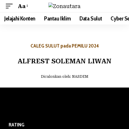
Aa
Jelajahi Konten
Pantau Iklim
Data Sulut
Cyber Se
CALEG SULUT pada PEMILU 2024
ALFREST SOLEMAN LIWAN
Dicalonkan oleh:
NASDEM
RATING