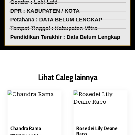
Gender : Laki-Laki
DPR :
KABUPATEN / KOTA
Petahana : DATA BELUM LENGKAP
Tempat Tinggal :
Kabupaten Mitra
Pendidikan Terakhir : Data Belum Lengkap
Lihat Caleg lainnya
Chandra Rama
Rosedei Lily Deane
Raco