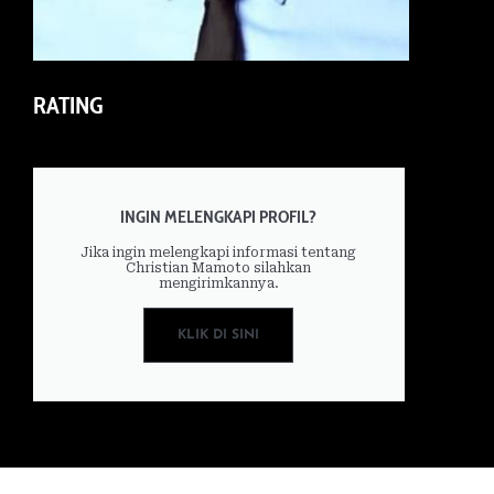
RATING
INGIN MELENGKAPI PROFIL?
Jika ingin melengkapi informasi tentang
Christian Mamoto silahkan
mengirimkannya.
KLIK DI SINI