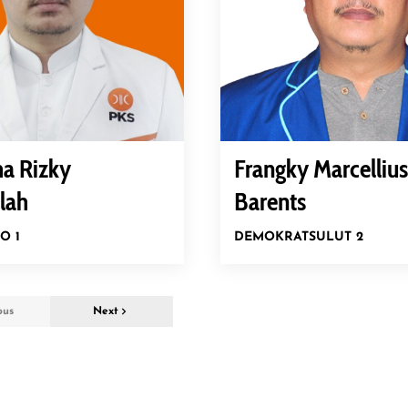
a Rizky
Frangky Marcellius
lah
Barents
O 1
DEMOKRAT
SULUT 2
ous
Next