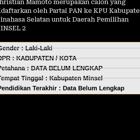
hristian Mamoto merupakan calon yang
idaftarkan oleh Partai PAN ke KPU Kabupat
inahasa Selatan untuk Daerah Pemilihan
INSEL 2
Gender : Laki-Laki
DPR :
KABUPATEN / KOTA
Petahana : DATA BELUM LENGKAP
Tempat Tinggal :
Kabupaten Minsel
Pendidikan Terakhir : Data Belum Lengkap