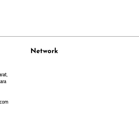
Network
PANTAU24.COM
rat,
TENTANGPUAN.COM
ara
TERASMANADO.COM
KELASBELAJAR.ORG
.com