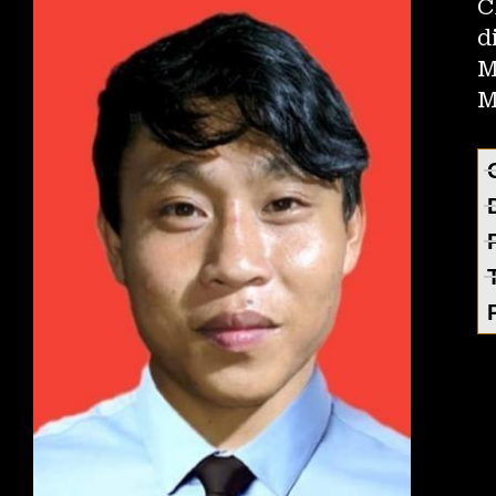
C
d
M
M