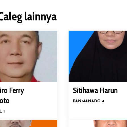
Caleg lainnya
iro Ferry
Sitihawa Harun
oto
PAN
MANADO 4
L 1