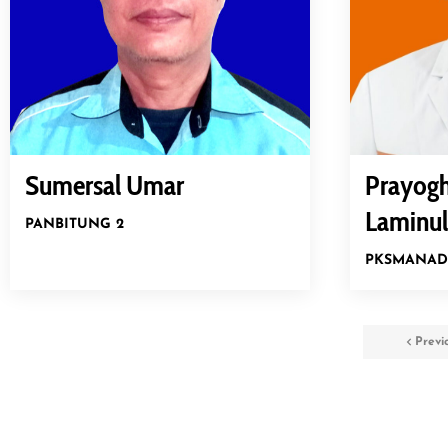
Sumersal Umar
Prayogh
Laminul
PAN
BITUNG 2
PKS
MANAD
Previ