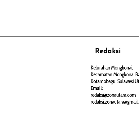
Redaksi
REHAT
PERJALANAN
ARTIKEL
Kelurahan Mongkonai,
Kecamatan Mongkonai Ba
PERSONA
Kotamobagu, Sulawesi Ut
Email:
redaksi@zonautara.com
redaksi.zonautara@gmail