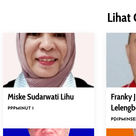
Lihat 
Miske Sudarwati Lihu
Franky J
Lelengb
PPP
MINUT 1
PDIP
MINSE