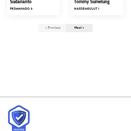
Sudarianto
Tommy Sumelung
PKS
MANADO 2
NASDEM
SULUT 1
Previous
Next