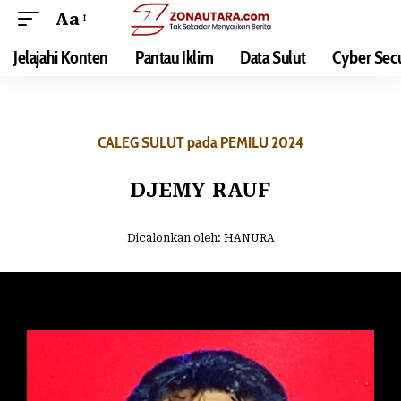
Aa
Jelajahi Konten
Pantau Iklim
Data Sulut
Cyber Secu
CALEG SULUT pada PEMILU 2024
DJEMY RAUF
Dicalonkan oleh:
HANURA