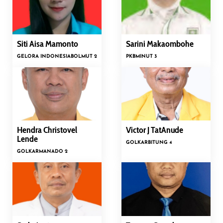
Siti Aisa Mamonto
Sarini Makaombohe
GELORA INDONESIA
BOLMUT 2
PKB
MINUT 3
Hendra Christovel
Victor J TatAnude
Lende
GOLKAR
BITUNG 4
GOLKAR
MANADO 2