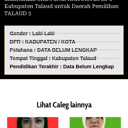
Kabupaten Talaud untuk Daerah Pemilihan
TALAUD 3
Gender : Laki-Laki
DPR :
KABUPATEN / KOTA
Petahana : DATA BELUM LENGKAP
Tempat Tinggal :
Kabupaten Talaud
Pendidikan Terakhir : Data Belum Lengkap
Lihat Caleg lainnya