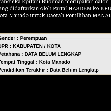
ranciska Epifani Budiman merupakan calon
ang didaftarkan oleh Partai NASDEM ke KP
ota Manado untuk Daerah Pemilihan MANA
Gender : Perempuan
DPR :
KABUPATEN / KOTA
Petahana : DATA BELUM LENGKAP
Tempat Tinggal :
Kota Manado
Pendidikan Terakhir : Data Belum Lengkap