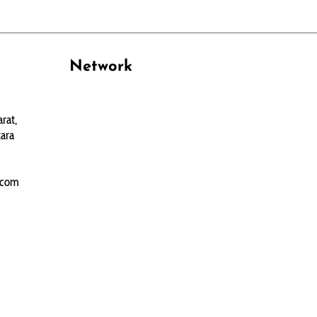
Network
PANTAU24.COM
rat,
TENTANGPUAN.COM
ara
TERASMANADO.COM
KELASBELAJAR.ORG
.com