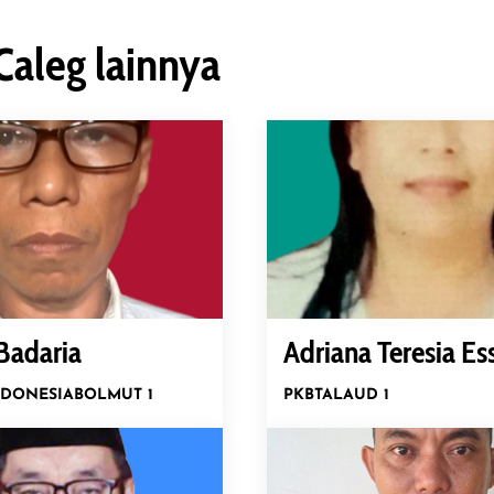
Caleg lainnya
Badaria
Adriana Teresia Es
NDONESIA
BOLMUT 1
PKB
TALAUD 1