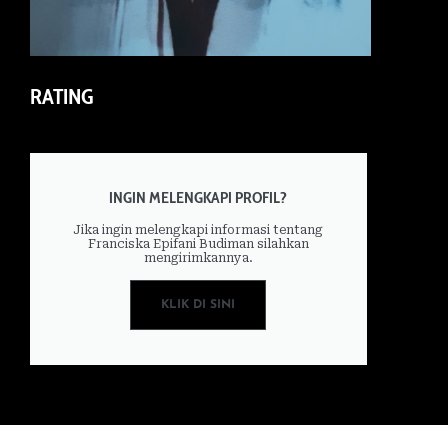
RATING
INGIN MELENGKAPI PROFIL?
Jika ingin melengkapi informasi tentang
Franciska Epifani Budiman silahkan
mengirimkannya.
KLIK DI SINI