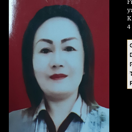
F
y
K
4