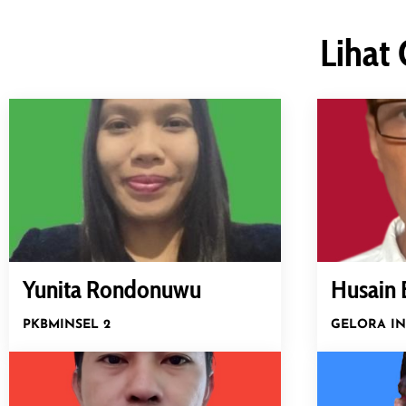
Lihat 
Yunita Rondonuwu
Husain 
PKB
MINSEL 2
GELORA I