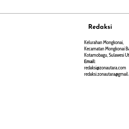
Redaksi
REHAT
PERJALANAN
ARTIKEL
Kelurahan Mongkonai,
Kecamatan Mongkonai Ba
PERSONA
Kotamobagu, Sulawesi Ut
Email:
redaksi@zonautara.com
redaksi.zonautara@gmail