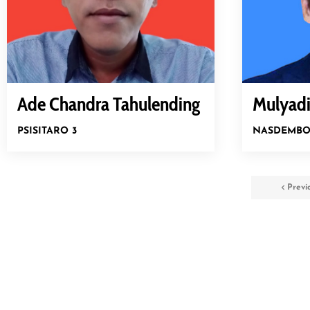
Ade Chandra Tahulending
Mulyadi
PSI
SITARO 3
NASDEM
BO
Previ