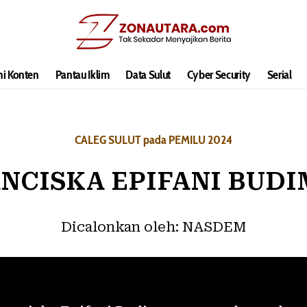
hi Konten
Pantau Iklim
Data Sulut
Cyber Security
Serial
CALEG SULUT pada PEMILU 2024
NCISKA EPIFANI BUD
Dicalonkan oleh:
NASDEM