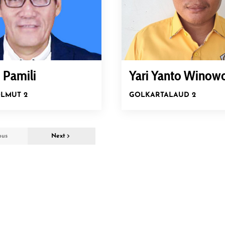
 Pamili
Yari Yanto Winow
LMUT 2
GOLKAR
TALAUD 2
ous
Next