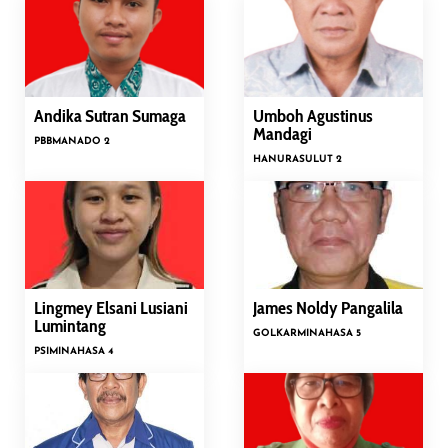
Andika Sutran Sumaga
Umboh Agustinus
Mandagi
PBB
MANADO 2
HANURA
SULUT 2
Lingmey Elsani Lusiani
James Noldy Pangalila
Lumintang
GOLKAR
MINAHASA 5
PSI
MINAHASA 4