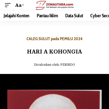
Aa
Jelajahi Konten
Pantau Iklim
Data Sulut
Cyber Secu
CALEG SULUT pada PEMILU 2024
HARI A KOHONGIA
Dicalonkan oleh:
PERINDO