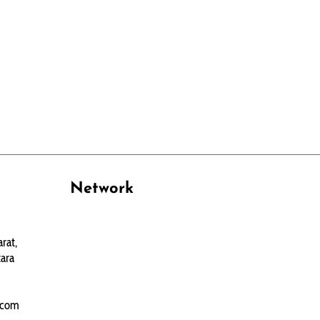
Network
PANTAU24.COM
rat,
TENTANGPUAN.COM
ara
TERASMANADO.COM
KELASBELAJAR.ORG
.com