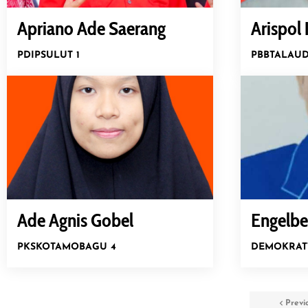
Apriano Ade Saerang
Arispol
PDIP
SULUT 1
PBB
TALAUD
Ade Agnis Gobel
Engelber
PKS
KOTAMOBAGU 4
DEMOKRAT
Previ