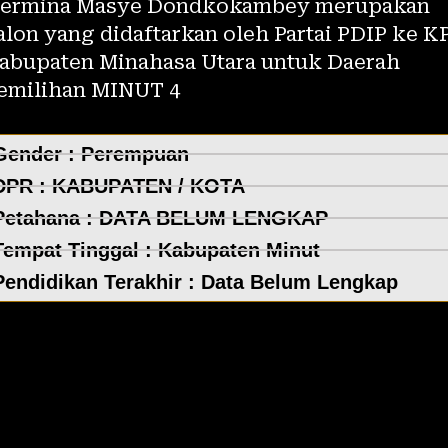
ermina Masye Dondkokambey merupakan
alon yang didaftarkan oleh Partai PDIP ke K
abupaten Minahasa Utara untuk Daerah
emilihan MINUT 4
Gender : Perempuan
DPR :
KABUPATEN / KOTA
Petahana : DATA BELUM LENGKAP
Tempat Tinggal :
Kabupaten Minut
Pendidikan Terakhir : Data Belum Lengkap