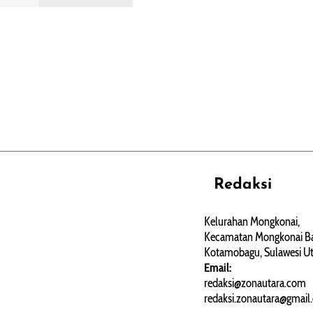
Redaksi
REHAT
PERJALANAN
ARTIKEL
Kelurahan Mongkonai,
Kecamatan Mongkonai Ba
PERSONA
Kotamobagu, Sulawesi Ut
Email:
redaksi@zonautara.com
redaksi.zonautara@gmail