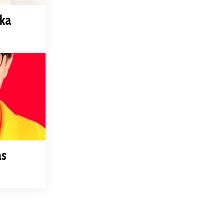
gka
as