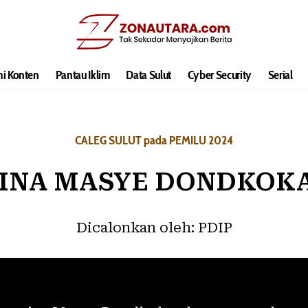
hi Konten
Pantau Iklim
Data Sulut
Cyber Security
Serial
CALEG SULUT pada PEMILU 2024
INA MASYE DONDKOK
Dicalonkan oleh:
PDIP