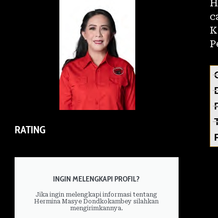
H
c
K
P
RATING
INGIN MELENGKAPI PROFIL?
Jika ingin melengkapi informasi tentang
Hermina Masye Dondkokambey silahkan
mengirimkannya.