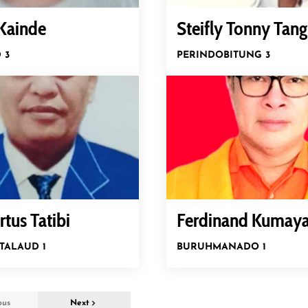
 Kainde
Steifly Tonny Tan
 3
PERINDO
BITUNG 3
tus Tatibi
Ferdinand Kumay
TALAUD 1
BURUH
MANADO 1
ous
Next