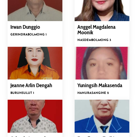
Irwan Dunggio
Anggel Magdalena
Moonik
GERINDRA
BOLMONG 1
NASDEM
BOLMONG 3
Jeanne Arlin Dengah
Yuningsih Makasenda
BURUH
SULUT 1
HANURA
SANGIHE 2