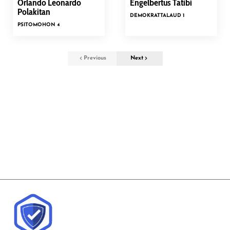
Orlando Leonardo
Engelbertus Tatibi
Polakitan
DEMOKRAT
TALAUD 1
PSI
TOMOHON 4
Previous
Next