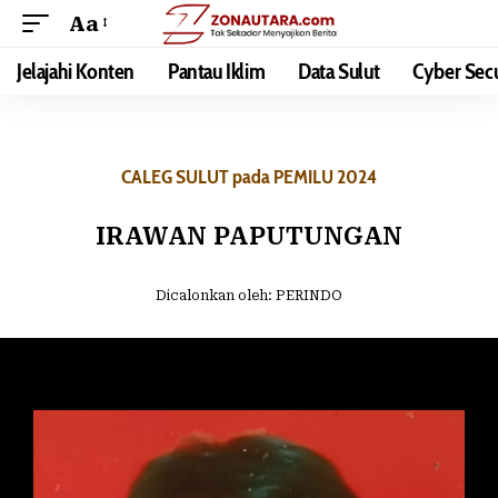
Aa
Jelajahi Konten
Pantau Iklim
Data Sulut
Cyber Secu
CALEG SULUT pada PEMILU 2024
IRAWAN PAPUTUNGAN
Dicalonkan oleh:
PERINDO