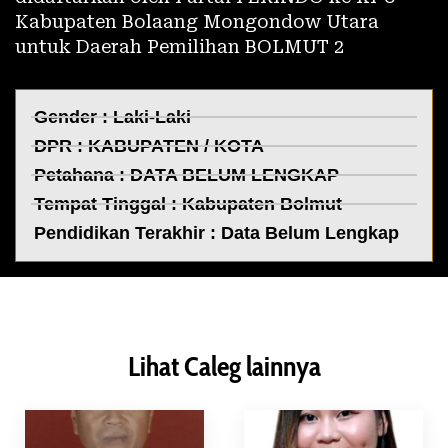
Kabupaten Bolaang Mongondow Utara
untuk Daerah Pemilihan BOLMUT 2
Gender : Laki-Laki
DPR :
KABUPATEN / KOTA
Petahana : DATA BELUM LENGKAP
Tempat Tinggal :
Kabupaten Bolmut
Pendidikan Terakhir : Data Belum Lengkap
Lihat Caleg lainnya