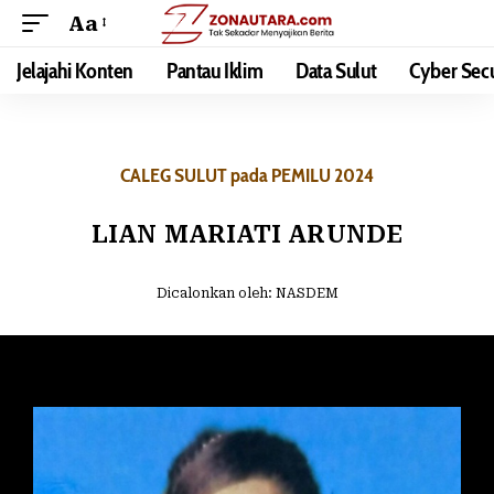
Aa
Jelajahi Konten
Pantau Iklim
Data Sulut
Cyber Secu
CALEG SULUT pada PEMILU 2024
LIAN MARIATI ARUNDE
Dicalonkan oleh:
NASDEM