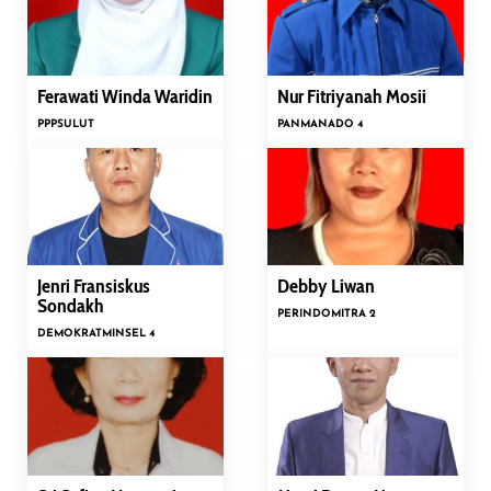
Ferawati Winda Waridin
Nur Fitriyanah Mosii
PPP
SULUT
PAN
MANADO 4
Jenri Fransiskus
Debby Liwan
Sondakh
PERINDO
MITRA 2
DEMOKRAT
MINSEL 4