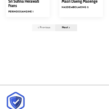
Sri Sufina Herawati
Masri Daeng Masenge
Frans
NASDEM
BOLMONG 2
PERINDO
SANGIHE 1
Previous
Next