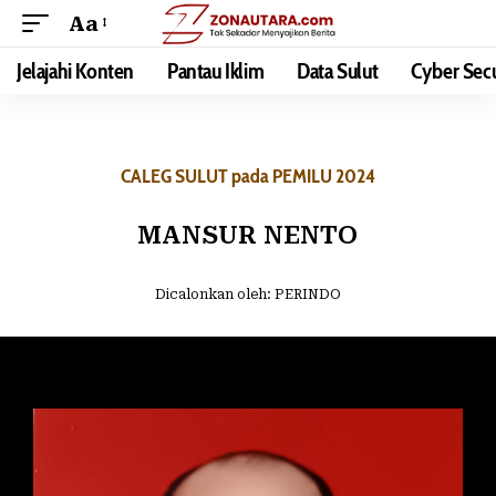
Aa
Jelajahi Konten
Pantau Iklim
Data Sulut
Cyber Secu
CALEG SULUT pada PEMILU 2024
MANSUR NENTO
Dicalonkan oleh:
PERINDO