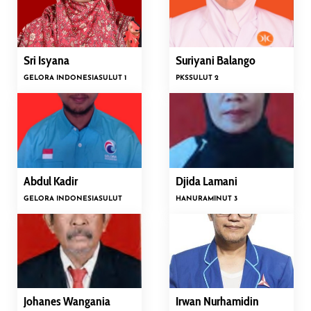
Sri Isyana
Suriyani Balango
GELORA INDONESIA
SULUT 1
PKS
SULUT 2
Abdul Kadir
Djida Lamani
GELORA INDONESIA
SULUT
HANURA
MINUT 3
Johanes Wangania
Irwan Nurhamidin