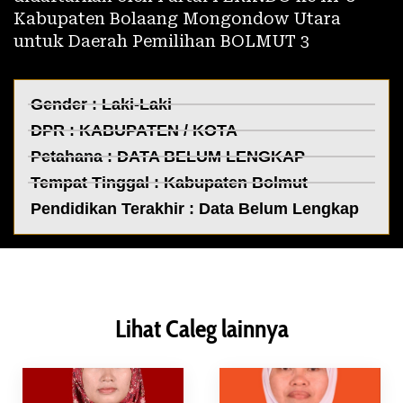
Kabupaten Bolaang Mongondow Utara
untuk Daerah Pemilihan BOLMUT 3
Gender : Laki-Laki
DPR :
KABUPATEN / KOTA
Petahana : DATA BELUM LENGKAP
Tempat Tinggal :
Kabupaten Bolmut
Pendidikan Terakhir : Data Belum Lengkap
Lihat Caleg lainnya