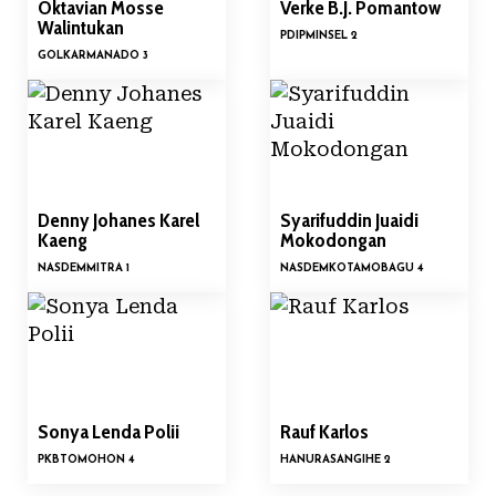
Oktavian Mosse
Verke B.J. Pomantow
Walintukan
PDIP
MINSEL 2
GOLKAR
MANADO 3
Denny Johanes Karel
Syarifuddin Juaidi
Kaeng
Mokodongan
NASDEM
MITRA 1
NASDEM
KOTAMOBAGU 4
Sonya Lenda Polii
Rauf Karlos
PKB
TOMOHON 4
HANURA
SANGIHE 2