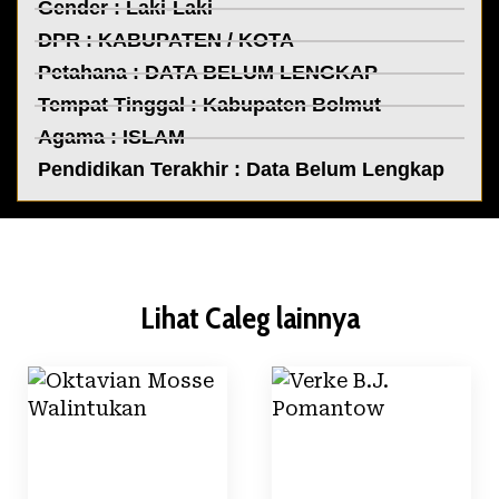
Gender : Laki-Laki
DPR :
KABUPATEN / KOTA
Petahana : DATA BELUM LENGKAP
Tempat Tinggal :
Kabupaten Bolmut
Agama : ISLAM
Pendidikan Terakhir : Data Belum Lengkap
Lihat Caleg lainnya