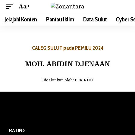
Aa
Jelajahi Konten
Pantau Iklim
Data Sulut
Cyber Se
CALEG SULUT pada PEMILU 2024
MOH. ABIDIN DJENAAN
Dicalonkan oleh:
PERINDO
RATING