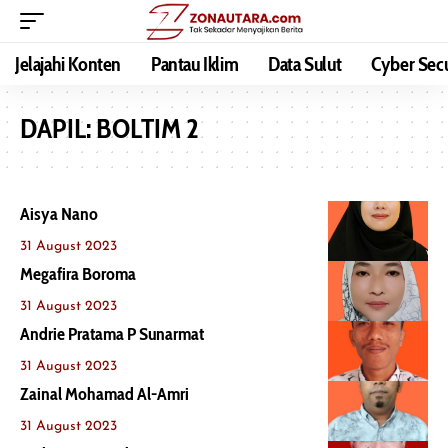
Jelajahi Konten
Pantau Iklim
Data Sulut
Cyber Secu
DAPIL:
BOLTIM 2
Aisya Nano
31 August 2023
Megafira Boroma
31 August 2023
Andrie Pratama P Sunarmat
31 August 2023
Zainal Mohamad Al-Amri
31 August 2023