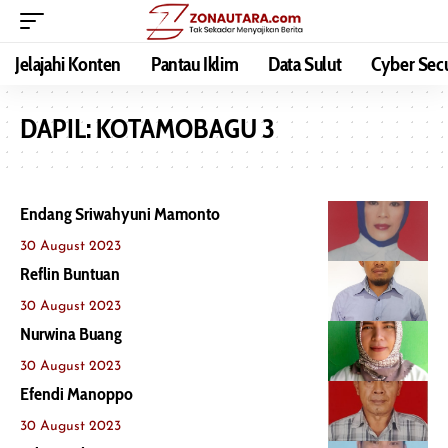
Jelajahi Konten
Pantau Iklim
Data Sulut
Cyber Secu
DAPIL:
KOTAMOBAGU 3
Endang Sriwahyuni Mamonto
30 August 2023
Reflin Buntuan
30 August 2023
Nurwina Buang
30 August 2023
Efendi Manoppo
30 August 2023