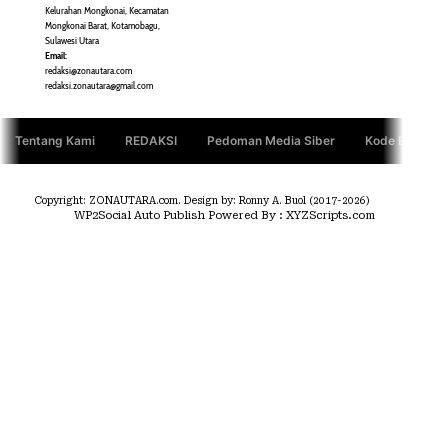
Kelurahan Mongkonai, Kecamatan
PANTAU24.COM
Mongkonai Barat, Kotamobagu,
TENTANGPUAN.COM
Sulawesi Utara
TERASMANADO.COM
Email:
KELASBELAJAR.ORG
redaksi@zonautara.com
redaksi.zonautara@gmail.com
Tentang Kami
REDAKSI
Pedoman Media Siber
Kode Etik Jurn
Copyright: ZONAUTARA.com. Design by: Ronny A. Buol (2017-2026)
WP2Social Auto Publish
Powered By :
XYZScripts.com