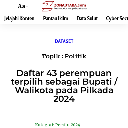
Aa
Jelajahi Konten
Pantau Iklim
Data Sulut
Cyber Secu
DATASET
Topik :
Politik
Daftar 43 perempuan
terpilih sebagai Bupati /
Walikota pada Pilkada
2024
Kategori:
Pemilu 2024