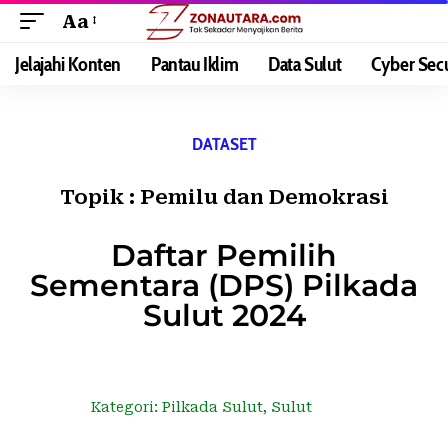
Aa
Jelajahi Konten
Pantau Iklim
Data Sulut
Cyber Secu
DATASET
Topik :
Pemilu dan Demokrasi
Daftar Pemilih
Sementara (DPS) Pilkada
Sulut 2024
Kategori:
Pilkada Sulut
,
Sulut