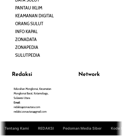
PANTAU IKLIM
PERSONA
KEAMANAN DIGITAL
ORANG SULUT
INFO KAPAL
ZONADATA
ZONAPEDIA
SULUTPEDIA
Redaksi
Network
Kelurahan Mongkonai, Kecamatan
PANTAU24.COM
Mongkonai Barat, Kotamobagu,
TENTANGPUAN.COM
Sulawesi Utara
TERASMANADO.COM
Email:
KELASBELAJAR.ORG
redaksi@zonautara.com
redaksi.zonautara@gmail.com
Tentang Kami
REDAKSI
Pedoman Media Siber
Kode Etik Jurn