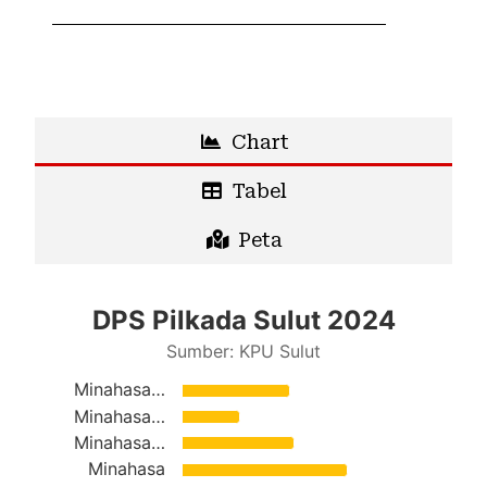
Chart
Tabel
Peta
DPS Pilkada Sulut 2024
DPS Pilkada Sulut 2024
Bar chart with 15 bars.
Sumber: KPU Sulut
Sumber: KPU Sulut
The chart has 1 X axis displaying categories
Minahasa…
The chart has 1 Y axis displaying values. Da
Minahasa…
Minahasa…
Minahasa