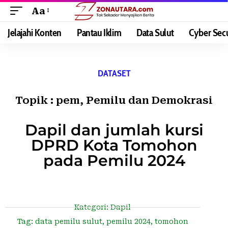
Aa
Jelajahi Konten
Pantau Iklim
Data Sulut
Cyber Secu
DATASET
Topik :
pem
,
Pemilu dan Demokrasi
Dapil dan jumlah kursi
DPRD Kota Tomohon
pada Pemilu 2024
Kategori:
Dapil
Tag:
data pemilu sulut
,
pemilu 2024
,
tomohon