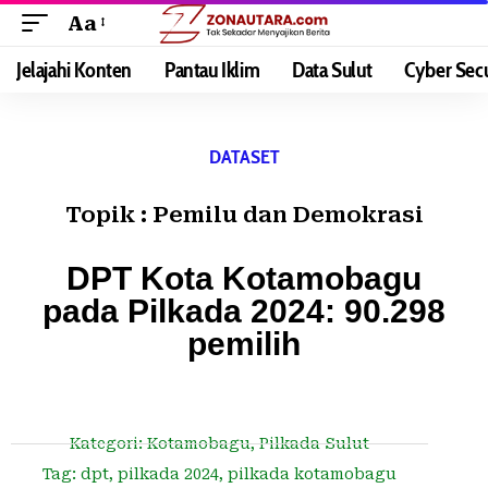
Aa
Jelajahi Konten
Pantau Iklim
Data Sulut
Cyber Secu
DATASET
Topik :
Pemilu dan Demokrasi
DPT Kota Kotamobagu
pada Pilkada 2024: 90.298
pemilih
Kategori:
Kotamobagu
,
Pilkada Sulut
Tag:
dpt
,
pilkada 2024
,
pilkada kotamobagu