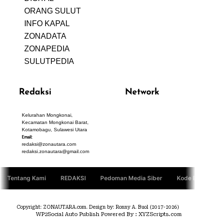
ORANG SULUT
INFO KAPAL
ZONADATA
ZONAPEDIA
SULUTPEDIA
Redaksi
Network
Kelurahan Mongkonai,
PANTAU24.COM
Kecamatan Mongkonai Barat,
TENTANGPUAN.COM
Kotamobagu, Sulawesi Utara
TERASMANADO.COM
Email:
KELASBELAJAR.ORG
redaksi@zonautara.com
redaksi.zonautara@gmail.com
Tentang Kami
REDAKSI
Pedoman Media Siber
Kode Etik Jurn
Copyright: ZONAUTARA.com. Design by: Ronny A. Buol (2017-2026)
WP2Social Auto Publish
Powered By :
XYZScripts.com