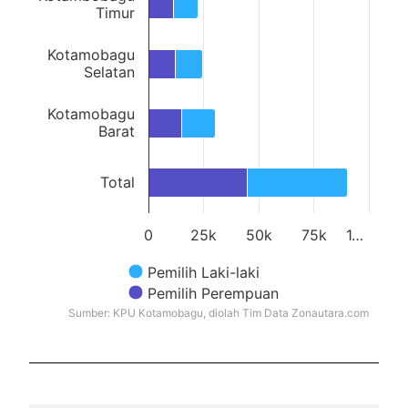
Timur
Kotamobagu
Selatan
Kotamobagu
Barat
Total
0
25k
50k
75k
1…
Pemilih Laki-laki
Pemilih Perempuan
Sumber: KPU Kotamobagu, diolah Tim Data Zonautara.com
End of interactive chart.