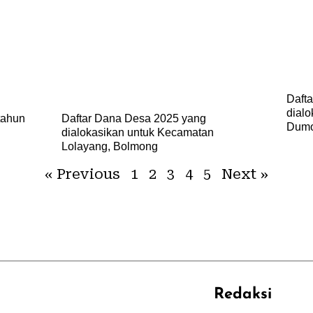
Daft
dial
tahun
Daftar Dana Desa 2025 yang
Dumo
dialokasikan untuk Kecamatan
Lolayang, Bolmong
« Previous
1
2
3
4
5
Next »
Redaksi
REHAT
PERJALANAN