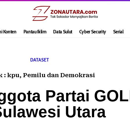
hi Konten
Pantau Iklim
Data Sulut
Cyber Security
Serial
DATASET
k :
kpu
,
Pemilu dan Demokrasi
ggota Partai GO
Sulawesi Utara