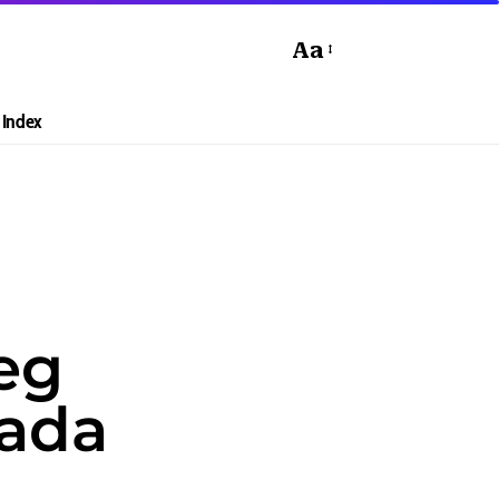
Aa
Index
eg
ada