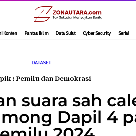
hi Konten
Pantau Iklim
Data Sulut
Cyber Security
Serial
DATASET
pik :
Pemilu dan Demokrasi
an suara sah cal
mong Dapil 4 p
emilu 2024