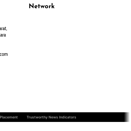
Network
PANTAU24.COM
rat,
TENTANGPUAN.COM
ara
TERASMANADO.COM
KELASBELAJAR.ORG
.com
 Placement
Trustworthy News Indicators