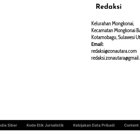
Redaksi
REHAT
PERJALANAN
ARTIKEL
Kelurahan Mongkonai,
Kecamatan Mongkonai Ba
PERSONA
Kotamobagu, Sulawesi Ut
Email:
redaksi@zonautara.com
redaksi.zonautara@gmail
dia Siber
Kode Etik Jurnalistik
Kebijakan Data Pribadi
Content