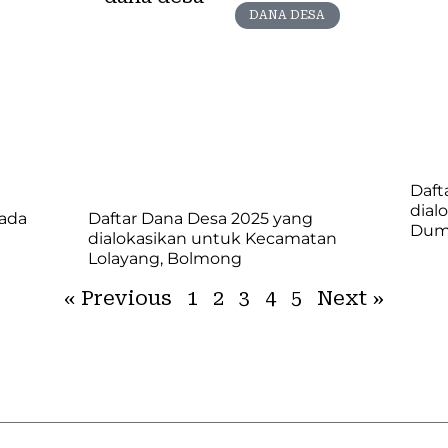
DANA DESA
Daft
dial
pada
Daftar Dana Desa 2025 yang
Dum
dialokasikan untuk Kecamatan
Lolayang, Bolmong
« Previous
1
2
3
4
5
Next »