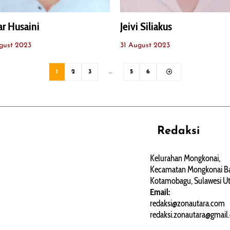
r Husaini
Jeivi Siliakus
gust 2023
31 August 2023
1
2
3
…
5
6
Redaksi
REHAT
PERJALANAN
ARTIKEL
Kelurahan Mongkonai,
Kecamatan Mongkonai Ba
PERSONA
Kotamobagu, Sulawesi Ut
Email:
redaksi@zonautara.com
redaksi.zonautara@gmail