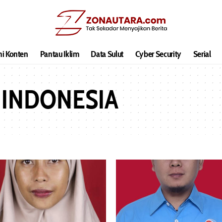
hi Konten
Pantau Iklim
Data Sulut
Cyber Security
Serial
 INDONESIA