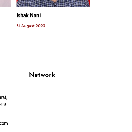
Ishak Nani
31 August 2023
Network
PANTAU24.COM
rat,
TENTANGPUAN.COM
ara
TERASMANADO.COM
KELASBELAJAR.ORG
.com