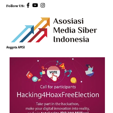
Follow US:
Anggota AMSI