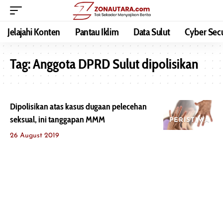
Jelajahi Konten
Pantau Iklim
Data Sulut
Cyber Secu
Tag:
Anggota DPRD Sulut dipolisikan
Dipolisikan atas kasus dugaan pelecehan
seksual, ini tanggapan MMM
PERISTIWA
26 August 2019