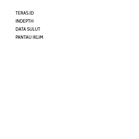
TERAS.ID
REHAT
INDEPTH
PERJALANAN
DATA SULUT
ARTIKEL
PANTAU IKLIM
PERSONA
KEAMANAN DIGITAL
ORANG SULUT
INFO KAPAL
ZONADATA
ZONAPEDIA
SULUTPEDIA
Redaksi
Network
Kelurahan Mongkonai, Kecamatan
PANTAU24.COM
Mongkonai Barat, Kotamobagu,
TENTANGPUAN.COM
Sulawesi Utara
TERASMANADO.COM
Email:
KELASBELAJAR.ORG
redaksi@zonautara.com