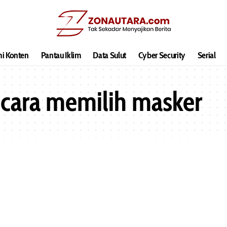
hi Konten
Pantau Iklim
Data Sulut
Cyber Security
Serial
cara memilih masker