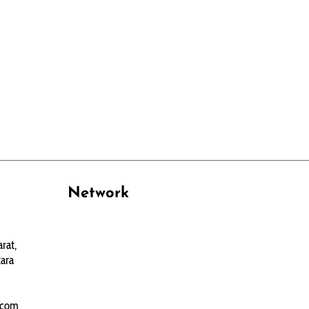
Network
PANTAU24.COM
rat,
TENTANGPUAN.COM
ara
TERASMANADO.COM
KELASBELAJAR.ORG
.com