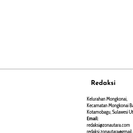
Redaksi
REHAT
PERJALANAN
ARTIKEL
Kelurahan Mongkonai,
Kecamatan Mongkonai Ba
PERSONA
Kotamobagu, Sulawesi Ut
Email:
redaksi@zonautara.com
redaksi.zonautara@gmail