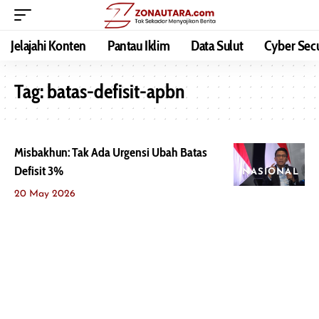
Jelajahi Konten
Pantau Iklim
Data Sulut
Cyber Secu
Tag:
batas-defisit-apbn
Misbakhun: Tak Ada Urgensi Ubah Batas
Defisit 3%
NASIONAL
20 May 2026