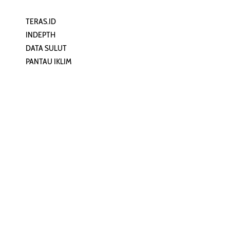
TERAS.ID
REHAT
INDEPTH
PERJALANAN
DATA SULUT
ARTIKEL
PANTAU IKLIM
PERSONA
KEAMANAN DIGITAL
ORANG SULUT
INFO KAPAL
ZONADATA
ZONAPEDIA
SULUTPEDIA
Redaksi
Network
Kelurahan Mongkonai, Kecamatan
PANTAU24.COM
Mongkonai Barat, Kotamobagu,
TENTANGPUAN.COM
Sulawesi Utara
TERASMANADO.COM
Email:
KELASBELAJAR.ORG
redaksi@zonautara.com