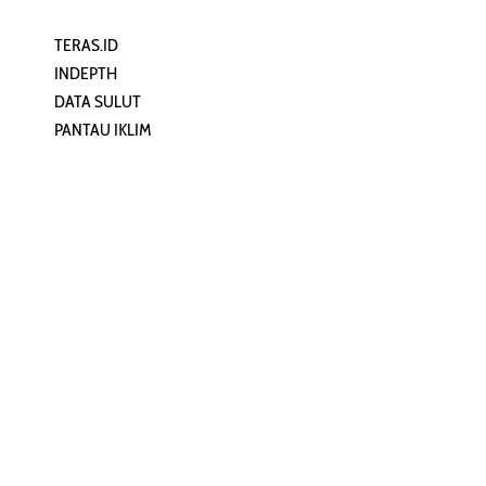
TERAS.ID
REHAT
INDEPTH
PERJALANAN
DATA SULUT
ARTIKEL
PANTAU IKLIM
PERSONA
KEAMANAN DIGITAL
ORANG SULUT
INFO KAPAL
ZONADATA
ZONAPEDIA
SULUTPEDIA
Redaksi
Network
Kelurahan Mongkonai, Kecamatan
PANTAU24.COM
Mongkonai Barat, Kotamobagu,
TENTANGPUAN.COM
Sulawesi Utara
TERASMANADO.COM
Email:
KELASBELAJAR.ORG
redaksi@zonautara.com