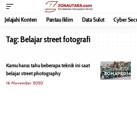
Jelajahi Konten
Pantau Iklim
Data Sulut
Cyber Secu
Tag:
Belajar street fotografi
Kamu harus tahu beberapa teknik ini saat
belajar street photography
ZONAPEDIA
16 November 2020