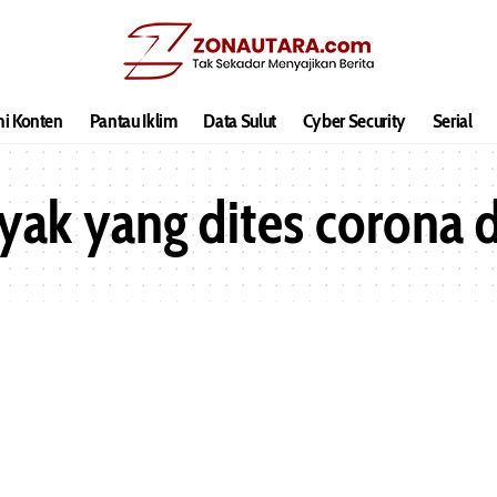
hi Konten
Pantau Iklim
Data Sulut
Cyber Security
Serial
ak yang dites corona d