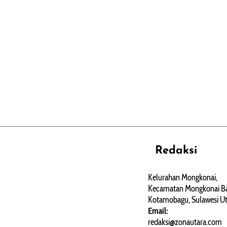
Redaksi
REHAT
PERJALANAN
ARTIKEL
Kelurahan Mongkonai,
Kecamatan Mongkonai Ba
PERSONA
Kotamobagu, Sulawesi Ut
Email:
redaksi@zonautara.com