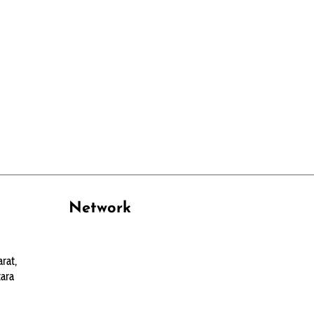
Network
PANTAU24.COM
rat,
TENTANGPUAN.COM
ara
TERASMANADO.COM
KELASBELAJAR.ORG