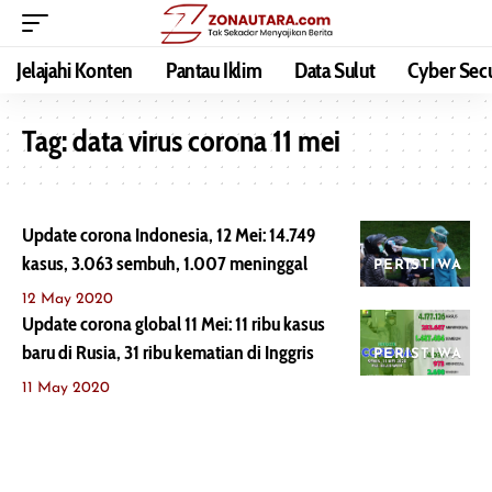
Jelajahi Konten
Pantau Iklim
Data Sulut
Cyber Secu
Tag:
data virus corona 11 mei
Update corona Indonesia, 12 Mei: 14.749
kasus, 3.063 sembuh, 1.007 meninggal
PERISTIWA
12 May 2020
Update corona global 11 Mei: 11 ribu kasus
baru di Rusia, 31 ribu kematian di Inggris
PERISTIWA
11 May 2020