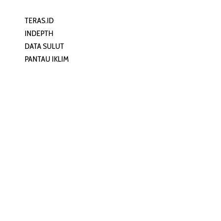
TERAS.ID
REHAT
INDEPTH
PERJALANAN
DATA SULUT
ARTIKEL
PANTAU IKLIM
PERSONA
KEAMANAN DIGITAL
ORANG SULUT
INFO KAPAL
ZONADATA
ZONAPEDIA
SULUTPEDIA
Redaksi
Network
Kelurahan Mongkonai, Kecamatan
PANTAU24.COM
Mongkonai Barat, Kotamobagu,
TENTANGPUAN.COM
Sulawesi Utara
TERASMANADO.COM
Email:
KELASBELAJAR.ORG
redaksi@zonautara.com