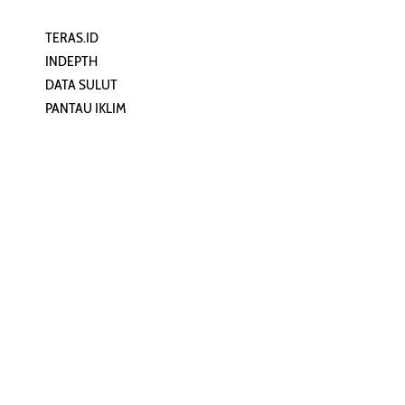
TERAS.ID
REHAT
INDEPTH
PERJALANAN
DATA SULUT
ARTIKEL
PANTAU IKLIM
PERSONA
KEAMANAN DIGITAL
ORANG SULUT
INFO KAPAL
ZONADATA
ZONAPEDIA
SULUTPEDIA
Redaksi
Network
Kelurahan Mongkonai, Kecamatan
PANTAU24.COM
Mongkonai Barat, Kotamobagu,
TENTANGPUAN.COM
Sulawesi Utara
TERASMANADO.COM
Email:
KELASBELAJAR.ORG
redaksi@zonautara.com