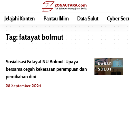
Jelajahi Konten
Pantau Iklim
Data Sulut
Cyber Secu
Tag:
fatayat bolmut
Sosialisasi Fatayat NU Bolmut: Upaya
KABAR
bersama cegah kekerasan perempuan dan
SULUT
pernikahan dini
28 September 2024