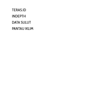
TERAS.ID
REHAT
INDEPTH
PERJALANAN
DATA SULUT
ARTIKEL
PANTAU IKLIM
PERSONA
KEAMANAN DIGITAL
ORANG SULUT
INFO KAPAL
ZONADATA
ZONAPEDIA
SULUTPEDIA
Redaksi
Network
Kelurahan Mongkonai, Kecamatan
PANTAU24.COM
Mongkonai Barat, Kotamobagu,
TENTANGPUAN.COM
Sulawesi Utara
TERASMANADO.COM
Email:
KELASBELAJAR.ORG
redaksi@zonautara.com