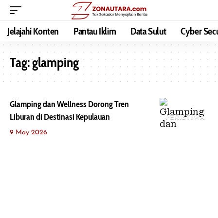
Jelajahi Konten
Pantau Iklim
Data Sulut
Cyber Secu
Tag:
glamping
Glamping dan Wellness Dorong Tren
Liburan di Destinasi Kepulauan
PERISTIWA
9 May 2026