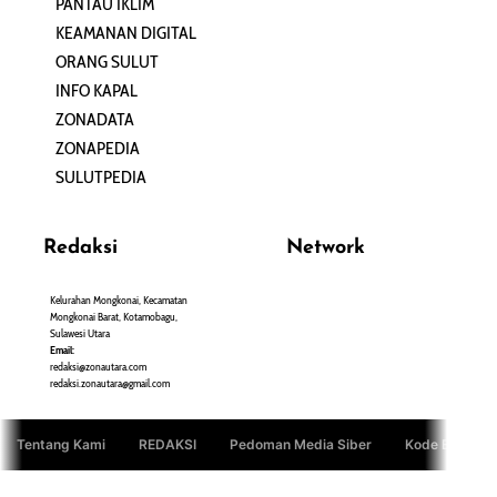
PANTAU IKLIM
PERSONA
KEAMANAN DIGITAL
ORANG SULUT
INFO KAPAL
ZONADATA
ZONAPEDIA
SULUTPEDIA
Redaksi
Network
Kelurahan Mongkonai, Kecamatan
PANTAU24.COM
Mongkonai Barat, Kotamobagu,
TENTANGPUAN.COM
Sulawesi Utara
TERASMANADO.COM
Email:
KELASBELAJAR.ORG
redaksi@zonautara.com
redaksi.zonautara@gmail.com
Tentang Kami
REDAKSI
Pedoman Media Siber
Kode Etik Jurn