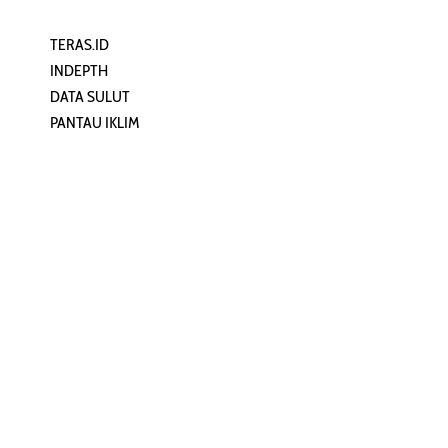
TERAS.ID
REHAT
INDEPTH
PERJALANAN
DATA SULUT
ARTIKEL
PANTAU IKLIM
PERSONA
KEAMANAN DIGITAL
ORANG SULUT
INFO KAPAL
ZONADATA
ZONAPEDIA
SULUTPEDIA
Redaksi
Network
Kelurahan Mongkonai, Kecamatan
PANTAU24.COM
Mongkonai Barat, Kotamobagu,
TENTANGPUAN.COM
Sulawesi Utara
TERASMANADO.COM
Email: