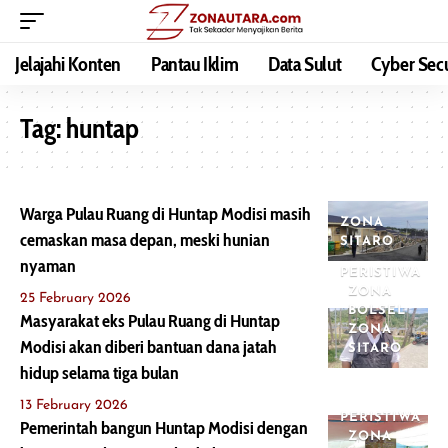
Jelajahi Konten
Pantau Iklim
Data Sulut
Cyber Secu
Tag:
huntap
Warga Pulau Ruang di Huntap Modisi masih
ZONA
cemaskan masa depan, meski hunian
SITARO
nyaman
PERISTIWA
ZONA
25 February 2026
BOLSEL
Masyarakat eks Pulau Ruang di Huntap
ZONA
Modisi akan diberi bantuan dana jatah
SITARO
hidup selama tiga bulan
13 February 2026
PERISTIWA
Pemerintah bangun Huntap Modisi dengan
ZONA