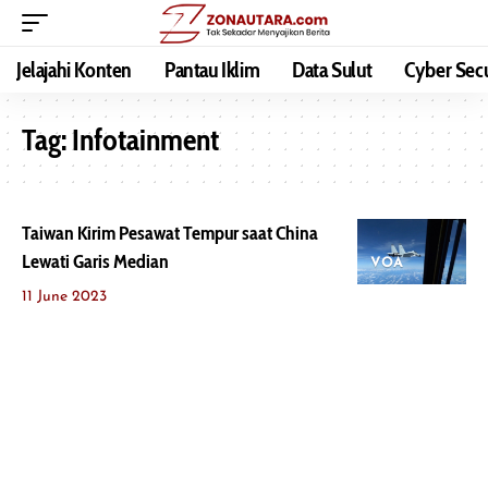
Jelajahi Konten
Pantau Iklim
Data Sulut
Cyber Secu
Tag:
Infotainment
Taiwan Kirim Pesawat Tempur saat China
Lewati Garis Median
VOA
11 June 2023