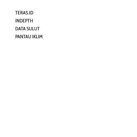
TERAS.ID
REHAT
INDEPTH
PERJALANAN
DATA SULUT
ARTIKEL
PANTAU IKLIM
PERSONA
KEAMANAN DIGITAL
ORANG SULUT
INFO KAPAL
ZONADATA
ZONAPEDIA
SULUTPEDIA
Redaksi
Network
Kelurahan Mongkonai, Kecamatan
PANTAU24.COM
Mongkonai Barat, Kotamobagu,
TENTANGPUAN.COM
Sulawesi Utara
TERASMANADO.COM
Email:
KELASBELAJAR.ORG
redaksi@zonautara.com