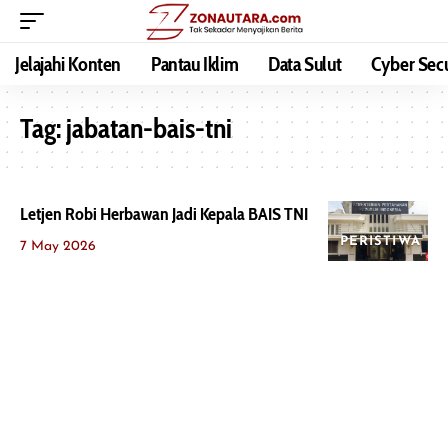
Jelajahi Konten
Pantau Iklim
Data Sulut
Cyber Secu
Tag:
jabatan-bais-tni
Letjen Robi Herbawan Jadi Kepala BAIS TNI
PERISTIWA
7 May 2026